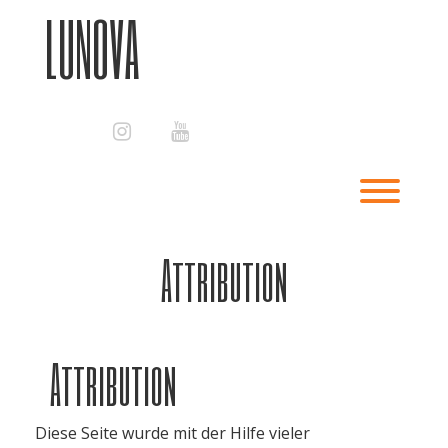
Skip
LUNOVA
to
content
instagram
youtube
Toggl
Attribution
Attribution
Diese Seite wurde mit der Hilfe vieler